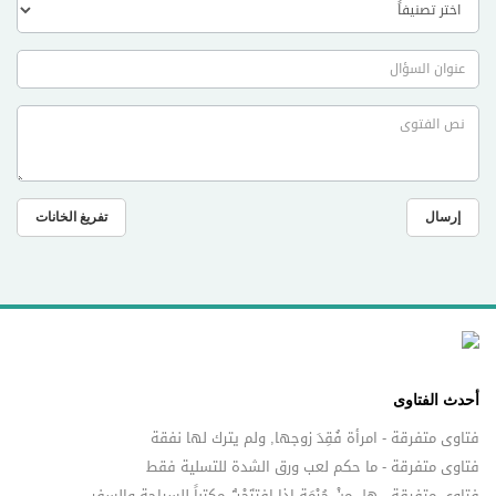
إرسال
تفريغ الخانات
أحدث الفتاوى
فتاوى متفرقة - امرأة فُقِدَ زوجها, ولم يترك لها نفقة
فتاوى متفرقة - ما حكم لعب ورق الشدة للتسلية فقط
فتاوى متفرقة - هل مِنْ حُرْمَةٍ إذا افتتَحْتُ مكتباً للسياحة والسفر