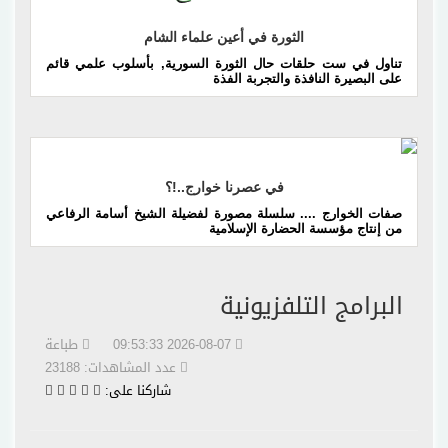
الثورة في أعين علماء الشام
تناول في ست حلقات حال الثورة السورية, بأسلوب علمي قائم
على البصيرة النافذة والتجربة الفذة
إقرأ المزيد
في عصرنا خوارج..!؟
صفات الخوارج .... سلسلة مصورة لفضيلة الشيخ أسامة الرفاعي
من إنتاج مؤسسة الحضارة الإسلامية
البرامج التلفزيونية
2026-08-07 09:53:33
طباعة
عدد المشاهدات: 23188
شاركنا على: